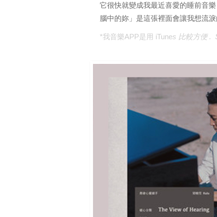
它很快就變成我
最近喜愛的睡前音樂
腦中的妳」是這張裡面會讓我想流淚
*我音樂APP是用 iTune
s 比較方便 . 