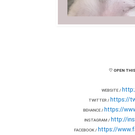
♡ OPEN THIS
http
WEBSITE /
https://t
TWITTER /
https://ww
BEHANCE /
http://i
INSTAGRAM /
https://www.
FACEBOOK /