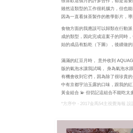
很喜歡這個月的許多合作，都是需要
雖然這類型的工作很耗腦力，但也能
因為一直看抹茶製作的教學影片
，導
食物方面的我應該可以歸類在行動派
成的類型，因此完成這案子的同時，
始的成品有點乾（下圖），後續做的
滿滿的紅豆月時，
 意外收到 AQU
版的
氣泡水讓我試喝， 身為氣泡水
有機會收到它們，因為除了很珍貴的
中有
京都宇治玉露的口味，跟我的紅
黃金組合 💫 但切記這組合不能吃
*方序中 - 2017金馬54主視覺海報 